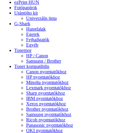
ezPrint HUN
Fotópapírok
Utántölto kit
Univerzális tinta
G-Shark
Hangfalak
Egerek
Fejhallgatók
Egyéb
Tonerpor
HP / Canon
Samsung / Brother
Toner kompatibilis
Canon nyomtatókhoz
HP nyomtatókhoz
Minolta nyomtatókhoz
Lexmark nyomtatókhoz
Sharp nyomtatókhoz
IBM nyomtatókhoz
Xerox nyomtatókhoz
Brother nyomtatókhoz
Samsung nyomtatókhoz
Ricoh nyomtatókhoz
Panasonic nyomtatókhoz
OKI nyomtatókhoz