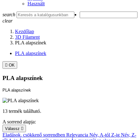
Használt
search
clear
Kezdőlap
3D Filament
PLA alapszínek
PLA alapszínek

OK
PLA alapszínek
PLA alapszínek
13 termék található.
A sorrend alapja:
Válassz

Eladások, csökkenő sorrendben
Relevancia
Név, A-tól Z-ig
Név, Z-