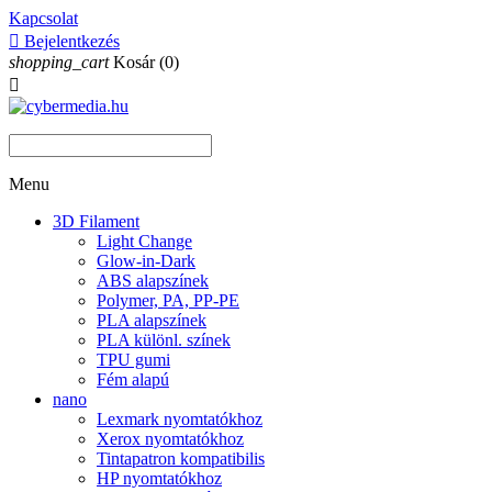
Kapcsolat

Bejelentkezés
shopping_cart
Kosár
(0)

Menu
3D Filament
Light Change
Glow-in-Dark
ABS alapszínek
Polymer, PA, PP-PE
PLA alapszínek
PLA különl. színek
TPU gumi
Fém alapú
nano
Lexmark nyomtatókhoz
Xerox nyomtatókhoz
Tintapatron kompatibilis
HP nyomtatókhoz