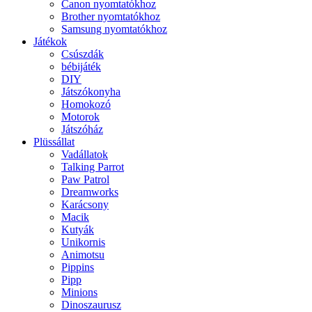
Canon nyomtatókhoz
Brother nyomtatókhoz
Samsung nyomtatókhoz
Játékok
Csúszdák
bébijáték
DIY
Játszókonyha
Homokozó
Motorok
Játszóház
Plüssállat
Vadállatok
Talking Parrot
Paw Patrol
Dreamworks
Karácsony
Macik
Kutyák
Unikornis
Animotsu
Pippins
Pipp
Minions
Dinoszaurusz