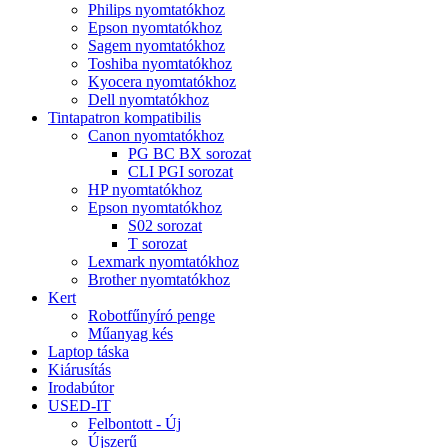
Philips nyomtatókhoz
Epson nyomtatókhoz
Sagem nyomtatókhoz
Toshiba nyomtatókhoz
Kyocera nyomtatókhoz
Dell nyomtatókhoz
Tintapatron kompatibilis
Canon nyomtatókhoz
PG BC BX sorozat
CLI PGI sorozat
HP nyomtatókhoz
Epson nyomtatókhoz
S02 sorozat
T sorozat
Lexmark nyomtatókhoz
Brother nyomtatókhoz
Kert
Robotfűnyíró penge
Műanyag kés
Laptop táska
Kiárusítás
Irodabútor
USED-IT
Felbontott - Új
Újszerű