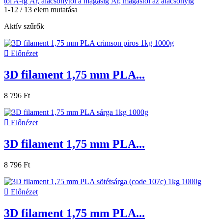
től A-ig
Ár, alacsonytól a magasig
Ár, magastól az alacsonyig
1-12 / 13 elem mutatása
Aktív szűrők

Előnézet
3D filament 1,75 mm PLA...
8 796 Ft

Előnézet
3D filament 1,75 mm PLA...
8 796 Ft

Előnézet
3D filament 1,75 mm PLA...