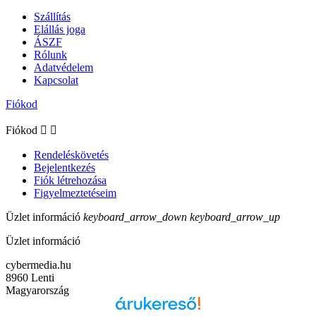
Szállítás
Elállás joga
ÁSZF
Rólunk
Adatvédelem
Kapcsolat
Fiókod
Fiókod


Rendeléskövetés
Bejelentkezés
Fiók létrehozása
Figyelmeztetéseim
Üzlet információ
keyboard_arrow_down
keyboard_arrow_up
Üzlet információ
cybermedia.hu
8960 Lenti
Magyarország