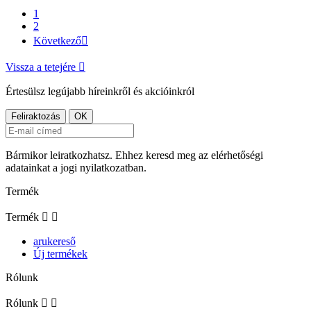
1
2
Következő

Vissza a tetejére

Értesülsz legújabb híreinkről és akcióinkról
Bármikor leiratkozhatsz. Ehhez keresd meg az elérhetőségi
adatainkat a jogi nyilatkozatban.
Termék
Termék


arukereső
Új termékek
Rólunk
Rólunk

