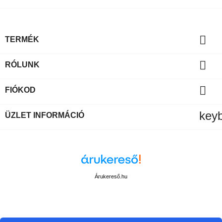

TERMÉK

RÓLUNK

FIÓKOD
key
ÜZLET INFORMÁCIÓ
Árukereső.hu