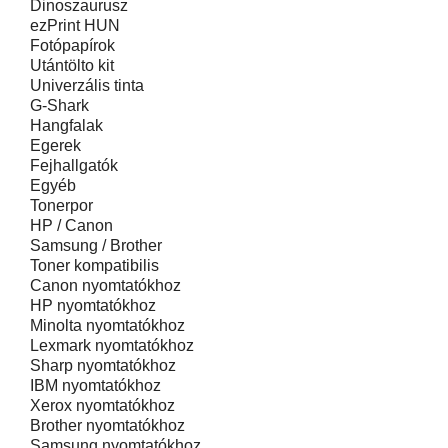
Dinoszaurusz
ezPrint HUN
Fotópapírok
Utántölto kit
Univerzális tinta
G-Shark
Hangfalak
Egerek
Fejhallgatók
Egyéb
Tonerpor
HP / Canon
Samsung / Brother
Toner kompatibilis
Canon nyomtatókhoz
HP nyomtatókhoz
Minolta nyomtatókhoz
Lexmark nyomtatókhoz
Sharp nyomtatókhoz
IBM nyomtatókhoz
Xerox nyomtatókhoz
Brother nyomtatókhoz
Samsung nyomtatókhoz