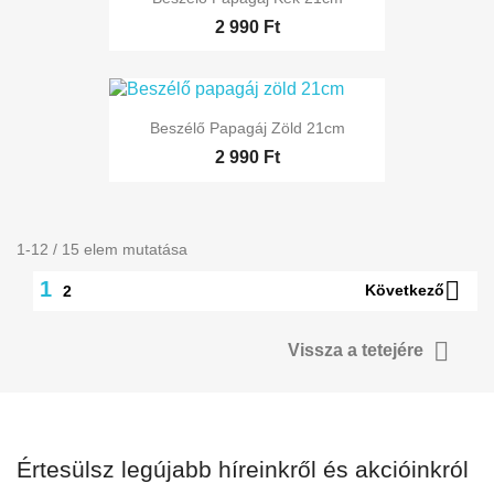
2 990 Ft
Beszélő Papagáj Zöld 21cm
2 990 Ft
1-12 / 15 elem mutatása

1
Következő
2

Vissza a tetejére
Értesülsz legújabb híreinkről és akcióinkról