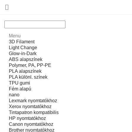

Menu
3D Filament
Light Change
Glow-in-Dark
ABS alapszínek
Polymer, PA, PP-PE
PLA alapszínek
PLA különl. színek
TPU gumi
Fém alapú
nano
Lexmark nyomtatókhoz
Xerox nyomtatókhoz
Tintapatron kompatibilis
HP nyomtatókhoz
Canon nyomtatókhoz
Brother nyomtatókhoz