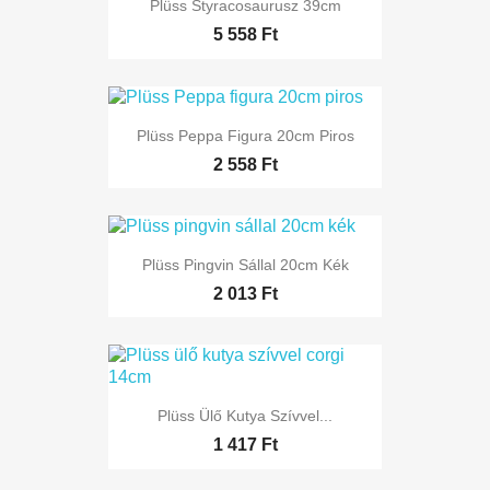
Plüss Styracosaurusz 39cm
5 558 Ft
Plüss Peppa Figura 20cm Piros
2 558 Ft
Plüss Pingvin Sállal 20cm Kék
2 013 Ft
Plüss Ülő Kutya Szívvel...
1 417 Ft