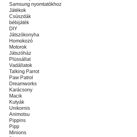
Samsung nyomtatókhoz
Játékok
Csúszdák
bébijáték
DIY
Játszókonyha
Homokozó
Motorok
Játszóház
Plüssállat
Vadállatok
Talking Parrot
Paw Patrol
Dreamworks
Karácsony
Macik
Kutyák
Unikornis
Animotsu
Pippins
Pipp
Minions