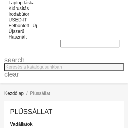
Laptop táska
Kiárusítás
Irodabútor
USED-IT
Felbontott - Új
Újszerű
Használt
search
clear
Kezdőlap
Plüssállat
PLÜSSÁLLAT
Vadállatok